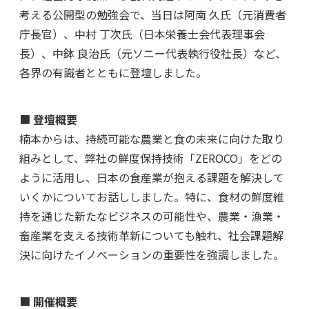
考える公開型の勉強会で、当日は阿南 久氏（元消費者
庁長官）、中村 丁次氏（日本栄養士会代表理事会
長）、中鉢 良治氏（元ソニー代表執行役社長）など、
各界の有識者とともに登壇しました。
■
登壇概要
楠本からは、持続可能な農業と食の未来に向けた取り
組みとして、弊社の鮮度保持技術「ZEROCO」をどの
ように活用し、日本の食産業が抱える課題を解決して
いくかについてお話ししました。特に、食材の鮮度維
持を通じた新たなビジネスの可能性や、農業・漁業・
畜産業を支える技術革新についても触れ、社会課題解
決に向けたイノベーションの重要性を強調しました。
■
開催概要