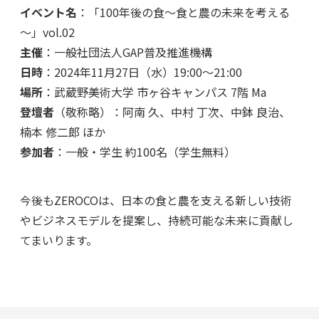
イベント名
：「100年後の食～食と農の未来を考える
～」vol.02
主催
：一般社団法人GAP普及推進機構
日時
：2024年11月27日（水）19:00〜21:00
場所
：武蔵野美術大学 市ヶ谷キャンパス 7階 Ma
登壇者
（敬称略）：阿南 久、中村 丁次、中鉢 良治、
楠本 修二郎 ほか
参加者
：一般・学生 約100名（学生無料）
今後もZEROCOは、日本の食と農を支える新しい技術
やビジネスモデルを提案し、持続可能な未来に貢献し
てまいります。